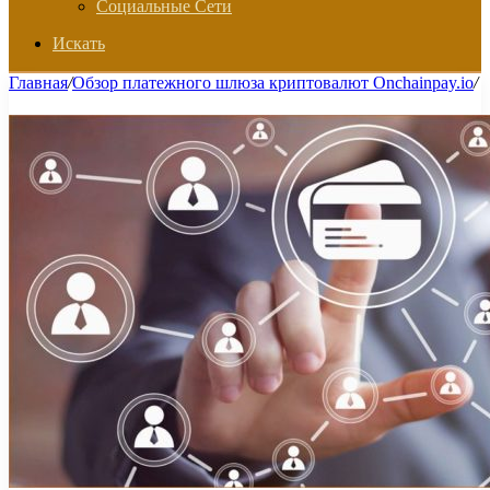
Социальные Сети
Искать
Главная
/
Обзор платежного шлюза криптовалют Onchainpay.io
/