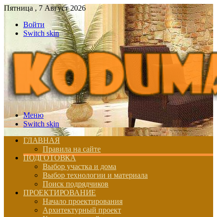
Пятница , 7 Август 2026
Войти
Switch skin
Меню
Switch skin
ГЛАВНАЯ
Правила на сайте
ПОДГОТОВКА
Выбор участка и дома
Выбор технологии и материала
Поиск подрядчиков
ПРОЕКТИРОВАНИЕ
Начало проектирования
Архитектурный проект