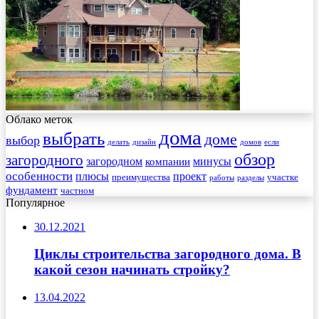
Облако меток
дома
выбрать
доме
выбор
делать
дизайн
домов
если
обзор
загородного
загородном
минусы
компании
особенности
плюсы
проект
преимущества
участке
работы
разделы
фундамент
частном
Популярное
30.12.2021
Циклы строительства загородного дома. В
какой сезон начинать стройку?
13.04.2022