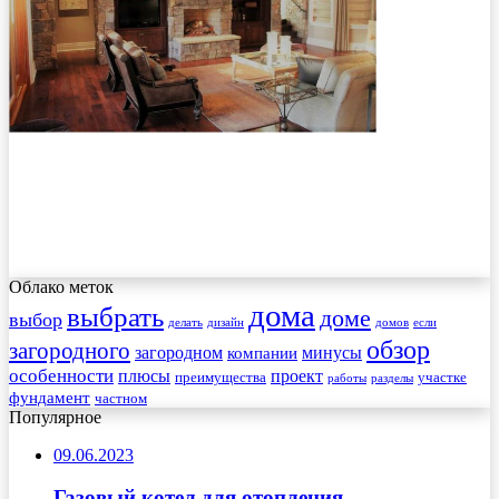
Облако меток
дома
выбрать
доме
выбор
делать
дизайн
домов
если
обзор
загородного
загородном
минусы
компании
особенности
плюсы
проект
преимущества
участке
работы
разделы
фундамент
частном
Популярное
09.06.2023
Газовый котел для отопления