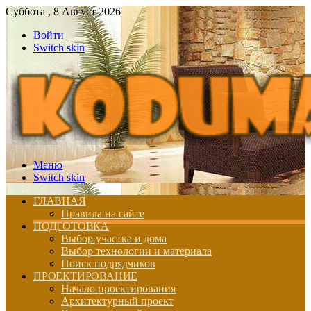
Суббота , 8 Август 2026
Войти
Switch skin
Меню
Switch skin
ГЛАВНАЯ
Правила на сайте
ПОДГОТОВКА
Выбор участка и дома
Выбор технологии и материала
Поиск подрядчиков
ПРОЕКТИРОВАНИЕ
Начало проектирования
Архитектурный проект