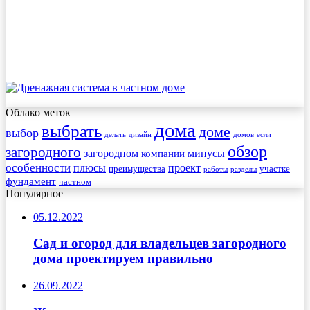
Облако меток
дома
выбрать
доме
выбор
делать
дизайн
домов
если
обзор
загородного
загородном
минусы
компании
особенности
плюсы
проект
преимущества
участке
работы
разделы
фундамент
частном
Популярное
05.12.2022
Сад и огород для владельцев загородного
дома проектируем правильно
26.09.2022