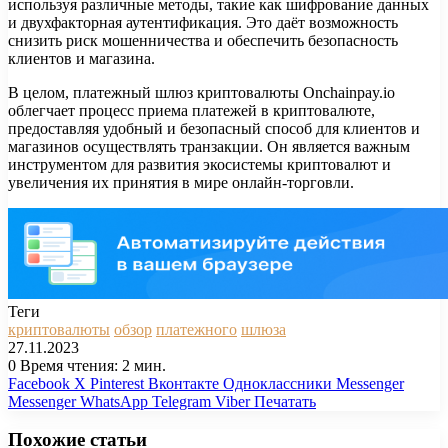
используя различные методы, такие как шифрование данных
и двухфакторная аутентификация. Это даёт возможность
снизить риск мошенничества и обеспечить безопасность
клиентов и магазина.
В целом, платежный шлюз криптовалюты Onchainpay.io
облегчает процесс приема платежей в криптовалюте,
предоставляя удобный и безопасный способ для клиентов и
магазинов осуществлять транзакции. Он является важным
инструментом для развития экосистемы криптовалют и
увеличения их принятия в мире онлайн-торговли.
Теги
криптовалюты
обзор
платежного
шлюза
27.11.2023
0
Время чтения: 2 мин.
Facebook
X
Pinterest
Вконтакте
Одноклассники
Messenger
Messenger
WhatsApp
Telegram
Viber
Печатать
Похожие статьи