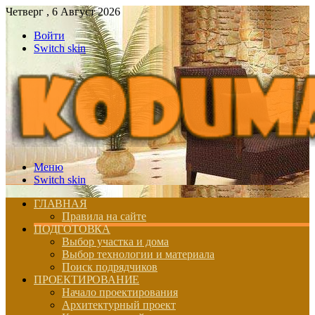
Четверг , 6 Август 2026
Войти
Switch skin
Меню
Switch skin
ГЛАВНАЯ
Правила на сайте
ПОДГОТОВКА
Выбор участка и дома
Выбор технологии и материала
Поиск подрядчиков
ПРОЕКТИРОВАНИЕ
Начало проектирования
Архитектурный проект