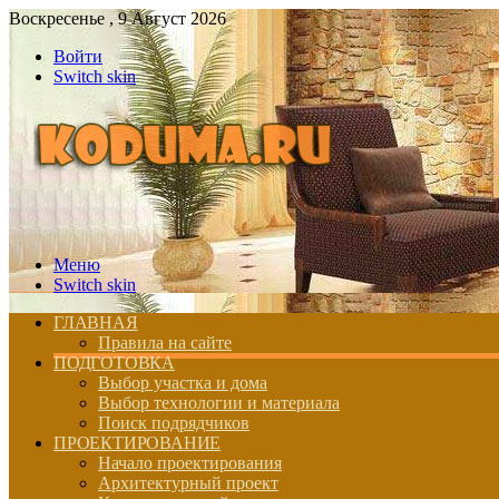
Воскресенье , 9 Август 2026
Войти
Switch skin
Меню
Switch skin
ГЛАВНАЯ
Правила на сайте
ПОДГОТОВКА
Выбор участка и дома
Выбор технологии и материала
Поиск подрядчиков
ПРОЕКТИРОВАНИЕ
Начало проектирования
Архитектурный проект