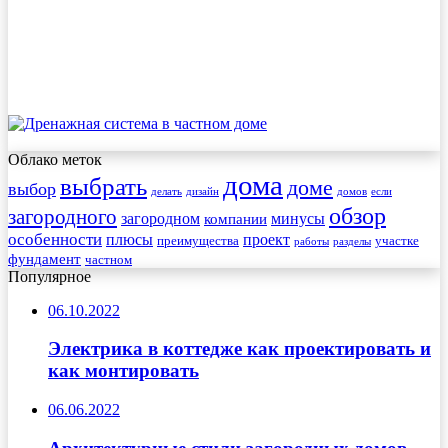
Облако меток
дома
выбрать
доме
выбор
делать
дизайн
домов
если
обзор
загородного
загородном
минусы
компании
особенности
плюсы
проект
преимущества
участке
работы
разделы
фундамент
частном
Популярное
06.10.2022
Электрика в коттедже как проектировать и
как монтировать
06.06.2022