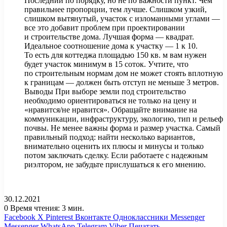
Последний по порядку, но не по важности пункт. Чем
правильнее пропорции, тем лучше. Слишком узкий,
слишком вытянутый, участок с изломанными углами —
все это добавит проблем при проектировании
и строительстве дома. Лучшая форма — квадрат.
Идеальное соотношение дома к участку — 1 к 10.
То есть для коттеджа площадью 150 кв. м вам нужен
будет участок минимум в 15 соток. Учтите, что
по строительным нормам дом не может стоять вплотную
к границам — должен быть отступ не меньше 3 метров.
Выводы
При выборе земли под строительство
необходимо ориентироваться не только на цену и
«нравится/не нравится». Обращайте внимание на
коммуникации, инфраструктуру, экологию, тип и рельеф
почвы. Не менее важны форма и размер участка. Самый
правильный подход: найти несколько вариантов,
внимательно оценить их плюсы и минусы и только
потом заключать сделку. Если работаете с надежным
риэлтором, не забудьте прислушаться к его мнению.
30.12.2021
0
Время чтения: 3 мин.
Facebook
X
Pinterest
Вконтакте
Одноклассники
Messenger
Messenger
WhatsApp
Telegram
Viber
Печатать