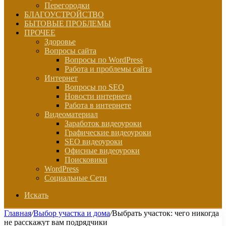
Перегородки
БЛАГОУСТРОЙСТВО
БЫТОВЫЕ ПРОБЛЕМЫ
ПРОЧЕЕ
Здоровье
Вопросы сайта
Вопросы по WordPress
Работа и проблемы сайта
Интернет
Вопросы по SEO
Новости интернета
Работа в интернете
Видеоматериал
Заработок видеоуроки
Графические видеоуроки
SEO видеоуроки
Офисные видеоуроки
Поисковики
WordPress
Социальные Сети
Искать
Главная
/
Выбор участка и дома
/
Выбрать участок: чего никогда
не расскажут вам подрядчики