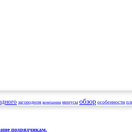
обзор
одного
особенности
загородном
минусы
пл
компании
ание подрядчикам.