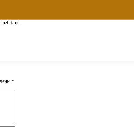
lozhit-pol
ечены
*