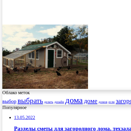
Облако меток
дома
выбрать
доме
загор
выбор
делать
дизайн
домов
если
Популярное
13.05.2022
Разделы сметы для загородного дома. техзад