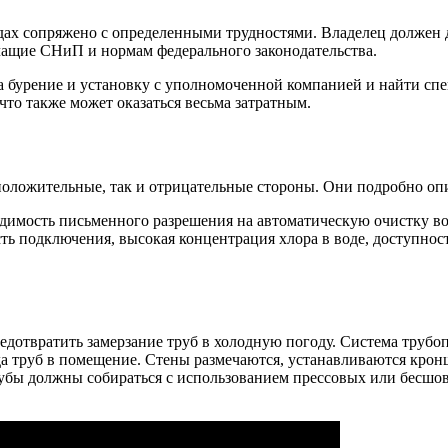
х сопряжено с определенными трудностями. Владелец должен де
ечащие СНиП и нормам федерального законодательства.
 бурение и установку с уполномоченной компанией и найти спе
 что также может оказаться весьма затратным.
ложительные, так и отрицательные стороны. Они подробно опи
димость письменного разрешения на автоматическую очистку во
ть подключения, высокая концентрация хлора в воде, доступнос
редотвратить замерзание труб в холодную погоду. Система труб
да труб в помещение. Стены размечаются, устанавливаются крон
трубы должны собираться с использованием прессовых или бесш