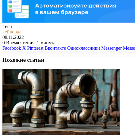
Теги
кейворда
08.11.2022
0
Время чтения: 1 минута
Facebook
X
Pinterest
Вконтакте
Одноклассники
Messenger
Messe
Похожие статьи