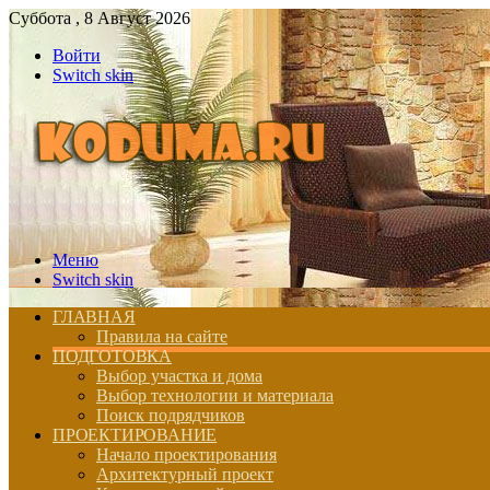
Суббота , 8 Август 2026
Войти
Switch skin
Меню
Switch skin
ГЛАВНАЯ
Правила на сайте
ПОДГОТОВКА
Выбор участка и дома
Выбор технологии и материала
Поиск подрядчиков
ПРОЕКТИРОВАНИЕ
Начало проектирования
Архитектурный проект