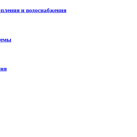
опления и водоснабжения
темы
ния