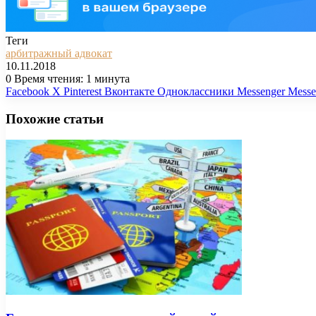
Теги
арбитражный адвокат
10.11.2018
0
Время чтения: 1 минута
Facebook
X
Pinterest
Вконтакте
Одноклассники
Messenger
Messe
Похожие статьи