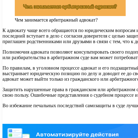
Чем занимается арбитражный адвокат?
К адвокату чаще всего обращаются по юридическим вопросам и
последний вступает в дело с согласия доверителя с целью защи
приглашен родственниками или друзьями в связи с тем, что к д
Полномочия адвоката позволяют консультировать своего подоп
или разбирательства в арбитражном суде вам может потребова
По правилам, в уголовном процессе адвокат и его подзащитны
выстраивает юридическую позицию по делу и доводит ее до све
адвокат может выйти только из гражданского или арбитражног
Защитить нарушенные права в гражданском или арбитражном сп
свою пользу. Ошибочные представления о судебном процессе и 
Во избежание печальных последствий самозащиты в суде лучше