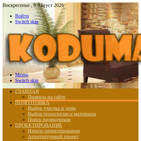
Воскресенье , 9 Август 2026
Войти
Switch skin
Меню
Switch skin
ГЛАВНАЯ
Правила на сайте
ПОДГОТОВКА
Выбор участка и дома
Выбор технологии и материала
Поиск подрядчиков
ПРОЕКТИРОВАНИЕ
Начало проектирования
Архитектурный проект