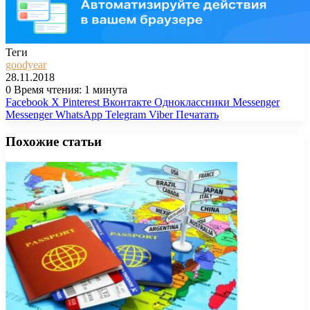
Теги
goodyear
28.11.2018
0
Время чтения: 1 минута
Facebook
X
Pinterest
Вконтакте
Одноклассники
Messenger
Messenger
WhatsApp
Telegram
Viber
Печатать
Похожие статьи