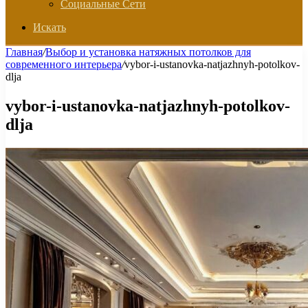
Социальные Сети
Искать
Главная
/
Выбор и установка натяжных потолков для
современного интерьера
/
vybor-i-ustanovka-natjazhnyh-potolkov-
dlja
vybor-i-ustanovka-natjazhnyh-potolkov-
dlja