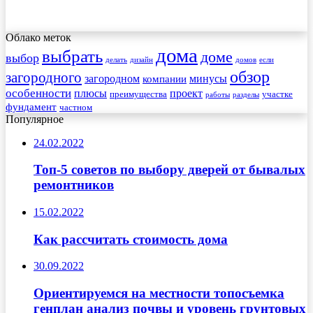
Облако меток
дома
выбрать
доме
выбор
делать
дизайн
домов
если
обзор
загородного
загородном
минусы
компании
особенности
плюсы
проект
преимущества
участке
работы
разделы
фундамент
частном
Популярное
24.02.2022
Топ-5 советов по выбору дверей от бывалых
ремонтников
15.02.2022
Как рассчитать стоимость дома
30.09.2022
Ориентируемся на местности топосъемка
генплан анализ почвы и уровень грунтовых