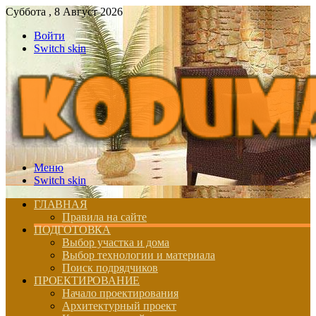
Суббота , 8 Август 2026
Войти
Switch skin
Меню
Switch skin
ГЛАВНАЯ
Правила на сайте
ПОДГОТОВКА
Выбор участка и дома
Выбор технологии и материала
Поиск подрядчиков
ПРОЕКТИРОВАНИЕ
Начало проектирования
Архитектурный проект