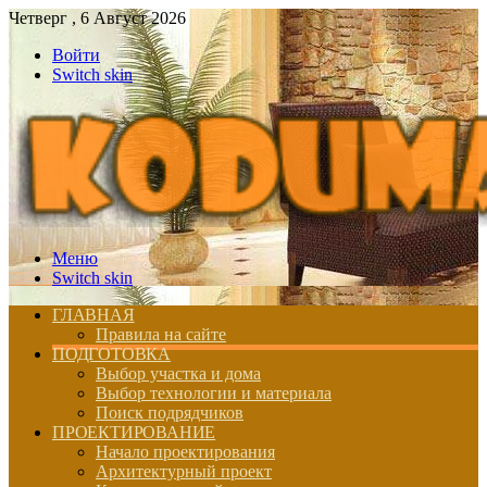
Четверг , 6 Август 2026
Войти
Switch skin
Меню
Switch skin
ГЛАВНАЯ
Правила на сайте
ПОДГОТОВКА
Выбор участка и дома
Выбор технологии и материала
Поиск подрядчиков
ПРОЕКТИРОВАНИЕ
Начало проектирования
Архитектурный проект