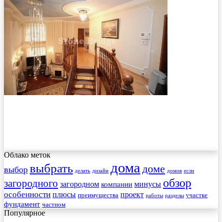
Облако меток
дома
выбрать
доме
выбор
делать
дизайн
домов
если
обзор
загородного
загородном
минусы
компании
особенности
плюсы
проект
преимущества
участке
работы
разделы
фундамент
частном
Популярное