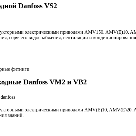
дной Danfoss VS2
редукторными электрическими приводами AMV150, AMV(Е)10, 
я, горячего водоснабжения, вентиляции и кондиционирования 
арные фитинги
одные Danfoss VM2 и VB2
редукторными электрическими приводами AMV(Е)10, AMV(Е)20
ния зданий.