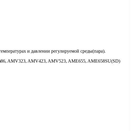
емпературах и давлении регулируемой среды(пара).
(E)86, AMV323, AMV423, AMV523, AME655, AMЕ658SU(SD)