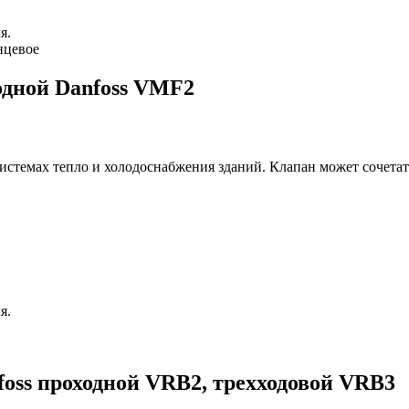
я.
нцевое
дной Danfoss VMF2
стемах тепло и холодоснабжения зданий. Клапан может сочета
я.
oss проходной VRB2, трехходовой VRB3