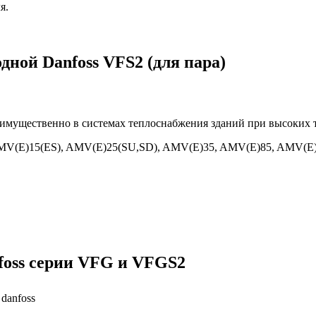
я.
ной Danfoss VFS2 (для пара)
мущественно в системах теплоснабжения зданий при высоких т
 AMV(E)15(ES), AMV(E)25(SU,SD), AMV(E)35, AMV(E)85, AMV
oss серии VFG и VFGS2