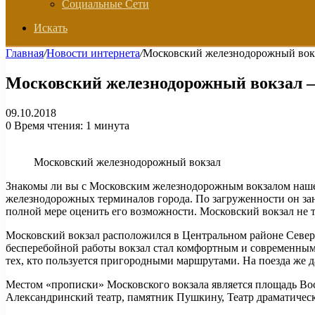
Социальные Сети
Искать
Главная
/
Новости интернета
/
Московский железнодорожный вокз
Московский железнодорожный вокзал –
09.10.2018
0
Время чтения: 1 минута
Московский железнодорожный вокзал
Знакомы ли вы с Московским железнодорожным вокзалом нашей
железнодорожных терминалов города. По загруженности он за
полной мере оценить его возможности. Московский вокзал не т
Московский вокзал расположился в Центральном районе Северн
бесперебойной работы вокзал стал комфортным и современны
тех, кто пользуется пригородными маршрутами. На поезда же 
Местом «прописки» Московского вокзала является площадь Вос
Александринский театр, памятник Пушкину, Театр драматичес