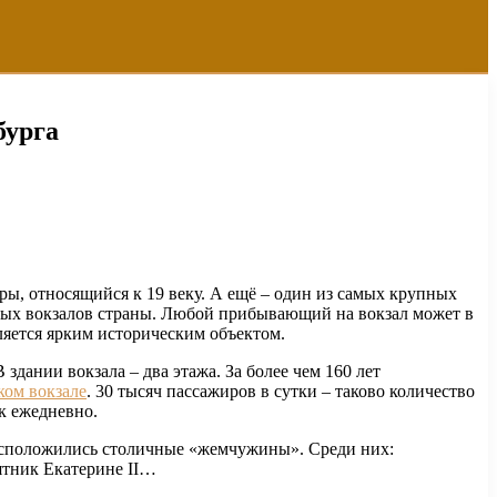
бурга
ы, относящийся к 19 веку.
А ещё – один из самых крупных
ных вокзалов страны. Любой прибывающий на вокзал может в
ляется ярким историческим объектом.
ании вокзала – два этажа. За более чем 160 лет
ком вокзале
. 30 тысяч пассажиров в сутки – таково количество
к ежедневно.
 расположились столичные «жемчужины». Среди них:
ятник Екатерине II…