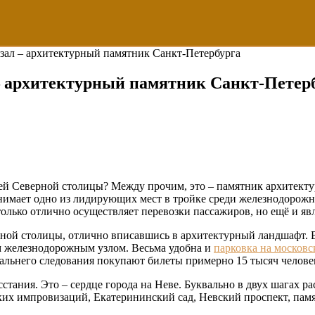
ал – архитектурный памятник Санкт-Петербурга
 архитектурный памятник Санкт-Петер
 Северной столицы? Между прочим, это – памятник архитектур
нимает одно из лидирующих мест в тройке среди железнодорож
олько отлично осуществляет перевозки пассажиров, но ещё и яв
ой столицы, отлично вписавшись в архитектурный ландшафт. В зд
м железнодорожным узлом. Весьма удобна и
парковка на московс
дальнего следования покупают билеты примерно 15 тысяч челове
стания. Это – сердце города на Неве. Буквально в двух шагах
ких импровизаций, Екатерининский сад, Невский проспект, пам