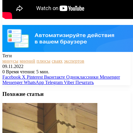
Теги
минусы
мнений
плюсы
сваях
экспертов
09.11.2022
0
Время чтения: 5 мин.
Facebook
X
Pinterest
Вконтакте
Одноклассники
Messenger
Messenger
WhatsApp
Telegram
Viber
Печатать
Похожие статьи