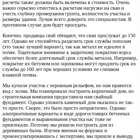
расчеты также должны быть включены в стоимость. Очень
важно серьезно отнестись к расчетам нагрузки на сваи и
учесть глубину промерзания грунта, волнистость участка и
размеры здания. Лучше всего доверить это специалистам. В
противном случае дом будет проседать.
Конечно, продавцы свай обещают, что сваи прослужат до 150
лет. Однако не стесняйтесь разделить срок службы пополам
(это также лучший вариант), так как металл не идеален в
почве. Тщательное внимание к защитному покрытию ворса
обеспечит более длительный срок службы металла. Например,
покрытие их битумом или оцинковка могут продлить срок их
службы до 100 лет при хороших условиях не слишком
влажной почвы.
Мы купили участок с неровным рельефом, но нам нравится
вид с холма. Мы планировали построить кирпичный дом, но
строительная компания предоставила нам свайный
фундамент. Однако уложить каменный дом оказалось не так-
то просто. Скорее, это было просто непрактично. Однако
альтернативные варианты в виде дорогостоящих бетонных
фундаментов и выравнивания участка нас тоже не
привлекали. Поэтому мы решили построить дом из
деревянных балок. Изучив мнения на форумах и
проконсультировавшись с экспертами, мы пришли к выводу,