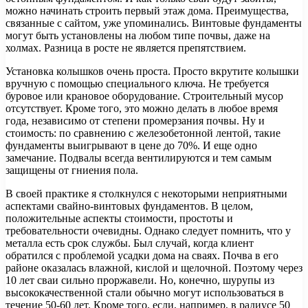
можно начинать строить первый этаж дома. Преимущества,
связанные с сайтом, уже упоминались. Винтовые фундаменты
могут быть установлены на любом типе почвы, даже на
холмах. Разница в росте не является препятствием.
Установка колышков очень проста. Просто вкрутите колышки
вручную с помощью специального ключа. Не требуется
буровое или крановое оборудование. Строительный мусор
отсутствует. Кроме того, это можно делать в любое время
года, независимо от степени промерзания почвы. Ну и
стоимость: по сравнению с железобетонной лентой, такие
фундаменты выигрывают в цене до 70%. И еще одно
замечание. Подвалы всегда вентилируются и тем самым
защищены от гниения пола.
В своей практике я столкнулся с некоторыми неприятными
аспектами свайно-винтовых фундаментов. В целом,
положительные аспекты стоимости, простоты и
требовательности очевидны. Однако следует помнить, что у
металла есть срок службы. Был случай, когда клиент
обратился с проблемой усадки дома на сваях. Почва в его
районе оказалась влажной, кислой и щелочной. Поэтому через
10 лет сваи сильно проржавели. Но, конечно, шурупы из
высококачественной стали обычно могут использоваться в
течение 50-60 лет. Кроме того, если, например, в радиусе 50