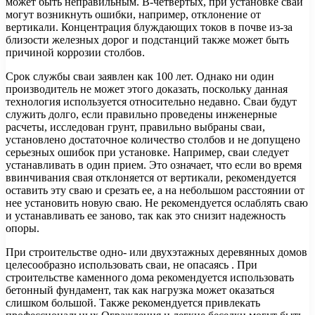
может быть неправильным. В-четвертых, при установке свай
могут возникнуть ошибки, например, отклонение от
вертикали. Концентрация блуждающих токов в почве из-за
близости железных дорог и подстанций также может быть
причиной коррозии столбов.
Срок службы сваи заявлен как 100 лет. Однако ни один
производитель не может этого доказать, поскольку данная
технология используется относительно недавно. Сваи будут
служить долго, если правильно проведены инженерные
расчеты, исследован грунт, правильно выбраны сваи,
установлено достаточное количество столбов и не допущено
серьезных ошибок при установке. Например, сваи следует
устанавливать в один прием. Это означает, что если во время
ввинчивания свая отклоняется от вертикали, рекомендуется
оставить эту сваю и срезать ее, а на небольшом расстоянии от
нее установить новую сваю. Не рекомендуется ослаблять сваю
и устанавливать ее заново, так как это снизит надежность
опоры.
При строительстве одно- или двухэтажных деревянных домов
целесообразно использовать сваи, не опасаясь . При
строительстве каменного дома рекомендуется использовать
бетонный фундамент, так как нагрузка может оказаться
слишком большой. Также рекомендуется привлекать