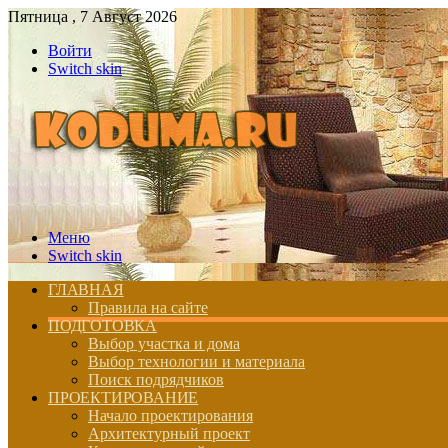
Пятница , 7 Август 2026
Войти
Switch skin
Меню
Switch skin
ГЛАВНАЯ
Правила на сайте
ПОДГОТОВКА
Выбор участка и дома
Выбор технологии и материала
Поиск подрядчиков
ПРОЕКТИРОВАНИЕ
Начало проектирования
Архитектурный проект