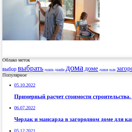
Облако меток
дома
выбрать
доме
загор
выбор
делать
дизайн
домов
если
Популярное
05.10.2022
Примерный расчет стоимости строительства.
06.07.2022
Чердак и мансарда в загородном доме для к
05.12.2021