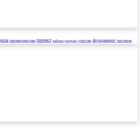
юсы
проект
фундамент
преимущества
участке
частном
работы
разделы