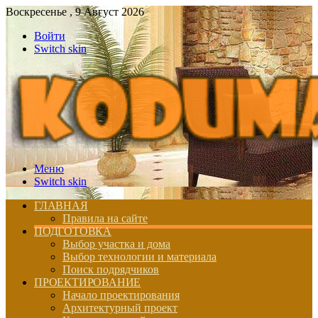
Воскресенье , 9 Август 2026
Войти
Switch skin
Меню
Switch skin
ГЛАВНАЯ
Правила на сайте
ПОДГОТОВКА
Выбор участка и дома
Выбор технологии и материала
Поиск подрядчиков
ПРОЕКТИРОВАНИЕ
Начало проектирования
Архитектурный проект