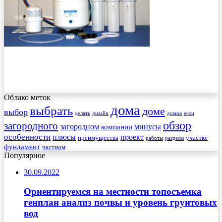
Облако меток
дома
выбрать
доме
выбор
делать
дизайн
домов
если
обзор
загородного
загородном
минусы
компании
особенности
плюсы
проект
преимущества
участке
работы
разделы
фундамент
частном
Популярное
30.09.2022
Ориентируемся на местности топосъемка
генплан анализ почвы и уровень грунтовых
вод