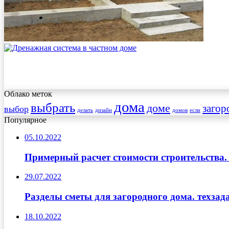
Облако меток
дома
выбрать
доме
загор
выбор
делать
дизайн
домов
если
Популярное
05.10.2022
Примерный расчет стоимости строительства.
29.07.2022
Разделы сметы для загородного дома. техза
18.10.2022