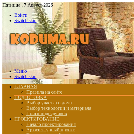
Пятница , 7 Август 2026
Войти
Switch skin
Меню
Switch skin
ГЛАВНАЯ
Правила на сайте
ПОДГОТОВКА
Выбор участка и дома
Выбор технологии и материала
Поиск подрядчиков
ПРОЕКТИРОВАНИЕ
Начало проектирования
Архитектурный проект