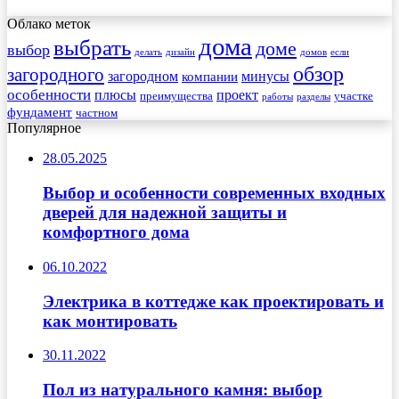
Облако меток
дома
выбрать
доме
выбор
делать
дизайн
домов
если
обзор
загородного
загородном
минусы
компании
особенности
плюсы
проект
преимущества
участке
работы
разделы
фундамент
частном
Популярное
28.05.2025
Выбор и особенности современных входных
дверей для надежной защиты и
комфортного дома
06.10.2022
Электрика в коттедже как проектировать и
как монтировать
30.11.2022
Пол из натурального камня: выбор