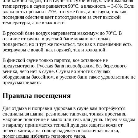
или камней водой, то в сауне это сухой воздух. Минимальная
температура в сауне равняется 90°С, а влажность – 3-8%. Если
влажность превысит 25%, это уже баня, а не сауна, так как
последняя обеспечивает потоотделение за счет высокой
температуры, а не влажности.
В русской бане воздух нагревается максимум до 70°С. В
отличие от сауны, в русской бане можно не только
попариться, но и тут же помыться, так как в помещении есть
резервуары с водой, как горячей, так и холодной.
В финской сауне только парятся, все остальное не
предусмотрено. Русская баня невообразима без березового
веника, чего нет в сауне. Сауны во многих случаях
оборудованы бассейном, а русские бани такое удовольствие не
предусматривают.
Правила посещения
Для отдыха и поправки здоровья в сауне вам потребуются
специальная шапка, резиновые тапочки, тонкая простыня,
махровое полотенце и мыло или гель для душа. Перед заходом
в парилку принимается теплый душ для защиты кожи от
пересыхания, а на голову надевается войлочная шапка,
помогающая избежать теплового удара.