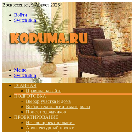
Воскресенье , 9 Август 2026
Войти
Switch skin
Меню
Switch skin
ГЛАВНАЯ
Правила на сайте
ПОДГОТОВКА
Выбор участка и дома
Выбор технологии и материала
Поиск подрядчиков
ПРОЕКТИРОВАНИЕ
Начало проектирования
Архитектурный проект