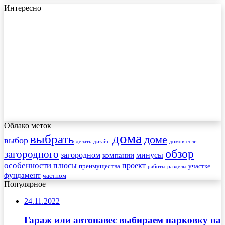
Интересно
Облако меток
дома
выбрать
доме
выбор
делать
дизайн
домов
если
обзор
загородного
загородном
минусы
компании
особенности
плюсы
проект
преимущества
участке
работы
разделы
фундамент
частном
Популярное
24.11.2022
Гараж или автонавес выбираем парковку на