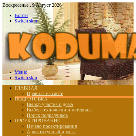
Воскресенье , 9 Август 2026
Войти
Switch skin
Меню
Switch skin
ГЛАВНАЯ
Правила на сайте
ПОДГОТОВКА
Выбор участка и дома
Выбор технологии и материала
Поиск подрядчиков
ПРОЕКТИРОВАНИЕ
Начало проектирования
Архитектурный проект