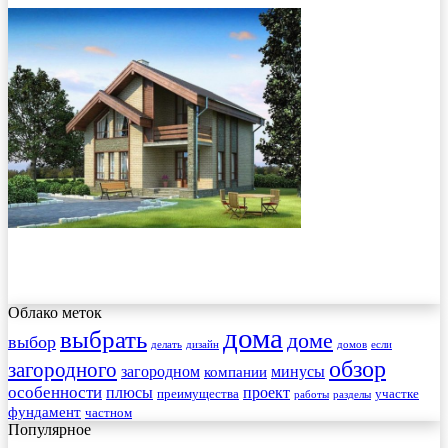
Облако меток
дома
выбрать
доме
выбор
делать
дизайн
домов
если
обзор
загородного
загородном
минусы
компании
особенности
плюсы
проект
преимущества
участке
работы
разделы
фундамент
частном
Популярное