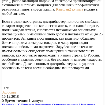
(таб.), располагающий широким спектором противовирусной
активности и применяющийся для лечения и профилактики
различных типов вируса гриппа.
Кымдан2 купить
можно в
любой аптеке.
Если в развитых странах дистрибьютер полностью снабжает
товаром определенное количество аптек, то в нашей стране,
почти каждая аптека, снабжается несколькими основными
поставщиками, имеющими свою долю в поставках от 20 до 25
процентов. Западные поставщики, как правило, обладают
более широким спектром товаров, и чаще производят
поставки небольшими партиями. Зарубежные аптеки не
имеют больших складских помещений и таких товарных
запасов, как это часто происходит в нашей стране. В России,
особенно в дальних селениях, без складов и запасов лекарств,
не обойтись. Даже основным дистрибьютерам не удается
обеспечить аптеки всеми необходимыми препаратами.
Теги
Здоровье
16.12.2018
0
Время чтения: 1 минута
Facebook
X
Pinterest
Вконтакте
Одноклассники
Messenger