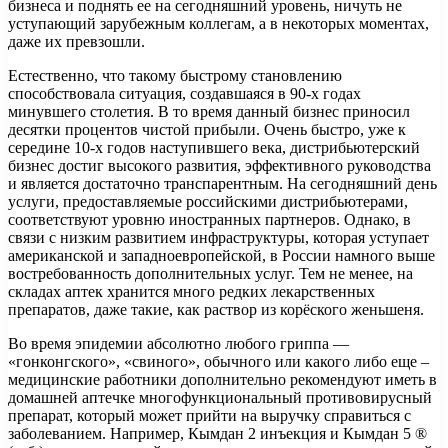
бизнеса и поднять ее на сегодняшний уровень, ничуть не
уступающий зарубежным коллегам, а в некоторых моментах,
даже их превзошли.
Естественно, что такому быстрому становлению
способствовала ситуация, создавшаяся в 90-х годах
минувшего столетия. В то время данный бизнес приносил
десятки процентов чистой прибыли. Очень быстро, уже к
середине 10-х годов наступившего века, дистрибьютерский
бизнес достиг высокого развития, эффективного руководства
и является достаточно транспарентным. На сегодняшний день
услуги, предоставляемые российскими дистрибьютерами,
соответствуют уровню иностранных партнеров. Однако, в
связи с низким развитием инфраструктуры, которая уступает
американской и западноевропейской, в России намного выше
востребованность дополнительных услуг. Тем не менее, на
складах аптек хранится много редких лекарственных
препаратов, даже такие, как раствор из корёского женьшеня.
Во время эпидемии абсолютно любого гриппа —
«гонконгского», «свиного», обычного или какого либо еще –
медицинские работники дополнительно рекомендуют иметь в
домашней аптечке многофункциональный противовирусный
препарат, который может прийти на выручку справиться с
заболеванием. Например, Кымдан 2 инъекция и Кымдан 5 ®