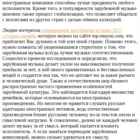
иностранные компании способны лучше продвинуть любого
исполнителя. Кроме того, в популярности зарубежной музыке
виновен также процесс глобализации, что позволяет общаться
с коллегами из других стран с целью обмена культурой.
Людям интересна
современная зарубежная музыка 2017
слушать онлайн
которую можно на сайте top-muzon.com, что
приблизит Вас духовно к той или иной стране. Помимо этого,
нужно помнить об укоренившимся стереотипе о том, что
зарубежная музыка всегда лучше музыки соотечественников.
Социологи провели исследования и определили, что
зарубежная музыка делает уклон на максимальное получение
прибыли за неё, в ней много примитивных и бессмысленных
вещей и создается она так, что не цепляет ни за какие рычаги
в человеческой душе. Также в отечественном шоу-бизнесе
распространено частого применения особенностей
зарубежной культуры. Это наблюдается благодаря множеству
ремейков, которые основываются на иностранных
произведениях. Но многим не нравится слушать русские
адаптации иностранных мотивов, ведь отечественные
произведения ближе русскому человеку из-за текстов песен и
смысловой нагрузки. К сожалению, далеко не каждый человек
ценит музыку за её смысл, который пытается вложить
исполнитель. А если заняться переводом зарубежных
композиций, можно сильно удивиться их смыслу.