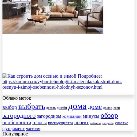
Облако меток
дома
выбрать
доме
выбор
делать
дизайн
домов
если
обзор
загородного
загородном
минусы
компании
особенности
плюсы
проект
преимущества
участке
работы
разделы
фундамент
частном
Популярное