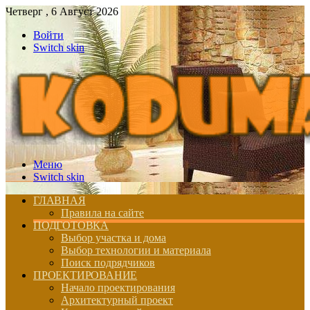
Четверг , 6 Август 2026
Войти
Switch skin
Меню
Switch skin
ГЛАВНАЯ
Правила на сайте
ПОДГОТОВКА
Выбор участка и дома
Выбор технологии и материала
Поиск подрядчиков
ПРОЕКТИРОВАНИЕ
Начало проектирования
Архитектурный проект