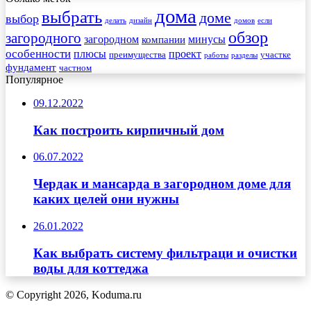
дома
выбрать
доме
выбор
делать
дизайн
домов
если
обзор
загородного
загородном
минусы
компании
особенности
плюсы
проект
преимущества
участке
работы
разделы
фундамент
частном
Популярное
09.12.2022
Как построить кирпичный дом
06.07.2022
Чердак и мансарда в загородном доме для
каких целей они нужны
26.01.2022
Как выбрать систему фильтраци и очистки
воды для коттеджа
© Copyright 2026, Koduma.ru