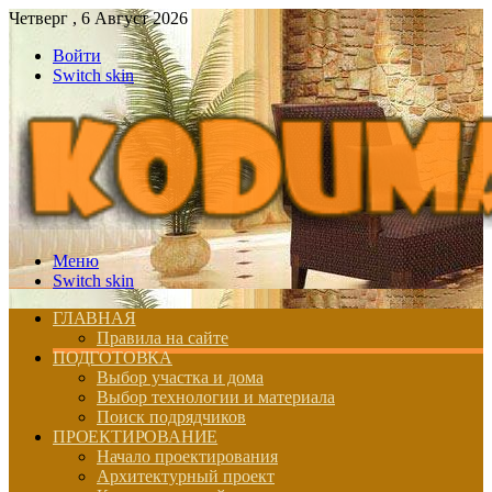
Четверг , 6 Август 2026
Войти
Switch skin
Меню
Switch skin
ГЛАВНАЯ
Правила на сайте
ПОДГОТОВКА
Выбор участка и дома
Выбор технологии и материала
Поиск подрядчиков
ПРОЕКТИРОВАНИЕ
Начало проектирования
Архитектурный проект