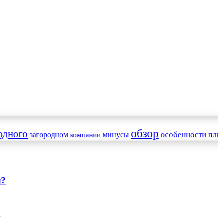
обзор
одного
особенности
загородном
минусы
пл
компании
и?
ь