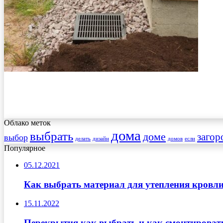
Облако меток
дома
выбрать
доме
загор
выбор
делать
дизайн
домов
если
Популярное
05.12.2021
Как выбрать материал для утепления кровл
15.11.2022
Перекрытия как выбрать и как смонтироват