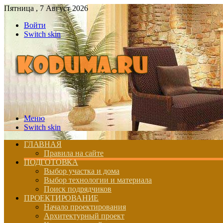
Пятница , 7 Август 2026
Войти
Switch skin
Меню
Switch skin
ГЛАВНАЯ
Правила на сайте
ПОДГОТОВКА
Выбор участка и дома
Выбор технологии и материала
Поиск подрядчиков
ПРОЕКТИРОВАНИЕ
Начало проектирования
Архитектурный проект