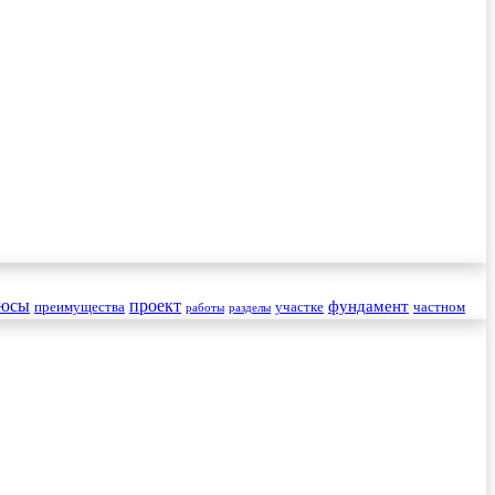
юсы
проект
фундамент
преимущества
участке
частном
работы
разделы