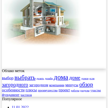
Облако меток
дома
выбрать
доме
выбор
делать
дизайн
домов
если
обзор
загородного
загородном
минусы
компании
особенности
плюсы
проект
преимущества
участке
работы
разделы
фундамент
частном
Популярное
11.01.2022