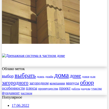
Облако меток
дома
выбрать
доме
выбор
делать
дизайн
домов
если
обзор
загородного
загородном
минусы
компании
особенности
плюсы
проект
преимущества
участке
работы
разделы
фундамент
частном
Популярное
17.06.2022