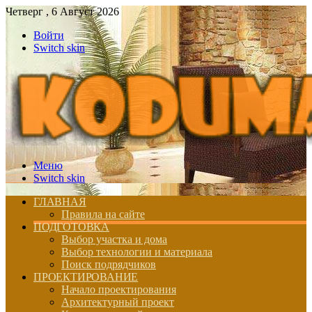
Четверг , 6 Август 2026
Войти
Switch skin
Меню
Switch skin
ГЛАВНАЯ
Правила на сайте
ПОДГОТОВКА
Выбор участка и дома
Выбор технологии и материала
Поиск подрядчиков
ПРОЕКТИРОВАНИЕ
Начало проектирования
Архитектурный проект