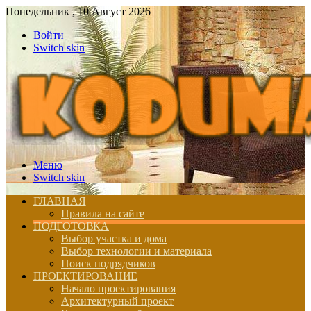
Понедельник , 10 Август 2026
Войти
Switch skin
Меню
Switch skin
ГЛАВНАЯ
Правила на сайте
ПОДГОТОВКА
Выбор участка и дома
Выбор технологии и материала
Поиск подрядчиков
ПРОЕКТИРОВАНИЕ
Начало проектирования
Архитектурный проект