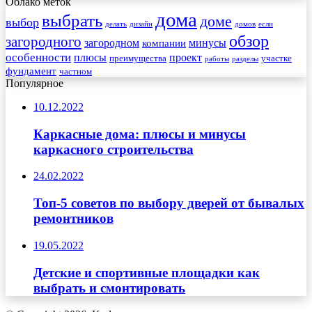
Облако меток
дома
выбрать
доме
выбор
делать
дизайн
домов
если
обзор
загородного
загородном
минусы
компании
особенности
плюсы
проект
преимущества
участке
работы
разделы
фундамент
частном
Популярное
10.12.2022
Каркасные дома: плюсы и минусы
каркасного строительства
24.02.2022
Топ-5 советов по выбору дверей от бывалых
ремонтников
19.05.2022
Детские и спортивные площадки как
выбрать и смонтировать