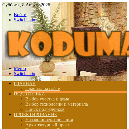
Суббота , 8 Август 2026
Войти
Switch skin
Меню
Switch skin
ГЛАВНАЯ
Правила на сайте
ПОДГОТОВКА
Выбор участка и дома
Выбор технологии и материала
Поиск подрядчиков
ПРОЕКТИРОВАНИЕ
Начало проектирования
Архитектурный проект