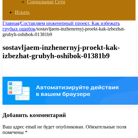
Социальные Сети
Искать
Главная
/
Составляем инженерный проект. Как избежать
грубых ошибок
/
sostavljaem-inzhenernyj-proekt-kak-izbezhat-
grubyh-oshibok-01381b9
sostavljaem-inzhenernyj-proekt-kak-
izbezhat-grubyh-oshibok-01381b9
Добавить комментарий
Ваш адрес email не будет опубликован.
Обязательные поля
помечены
*