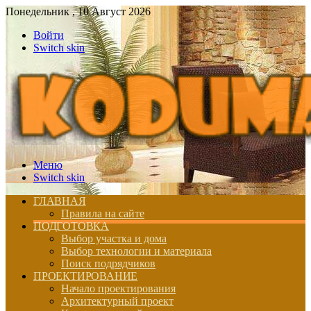
Понедельник , 10 Август 2026
Войти
Switch skin
Меню
Switch skin
ГЛАВНАЯ
Правила на сайте
ПОДГОТОВКА
Выбор участка и дома
Выбор технологии и материала
Поиск подрядчиков
ПРОЕКТИРОВАНИЕ
Начало проектирования
Архитектурный проект