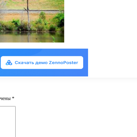
ечены
*