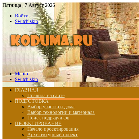
Пятница , 7 Август 2026
Войти
Switch skin
Меню
Switch skin
ГЛАВНАЯ
Правила на сайте
ПОДГОТОВКА
Выбор участка и дома
Выбор технологии и материала
Поиск подрядчиков
ПРОЕКТИРОВАНИЕ
Начало проектирования
Архитектурный проект