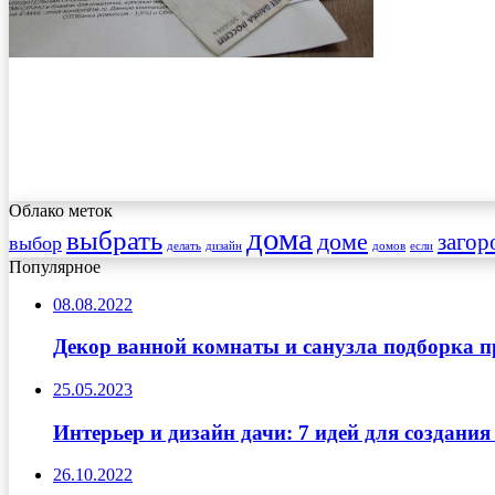
Облако меток
дома
выбрать
доме
загор
выбор
делать
дизайн
домов
если
Популярное
08.08.2022
Декор ванной комнаты и санузла подборка 
25.05.2023
Интерьер и дизайн дачи: 7 идей для создани
26.10.2022