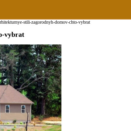
rhitekturnye-stili-zagorodnyh-domov-chto-vybrat
o-vybrat