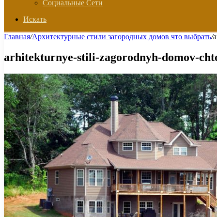
Социальные Сети
Искать
Главная
/
Архитектурные стили загородных домов что выбрать
/
a
arhitekturnye-stili-zagorodnyh-domov-cht