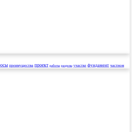
юсы
проект
фундамент
преимущества
участке
частном
работы
разделы