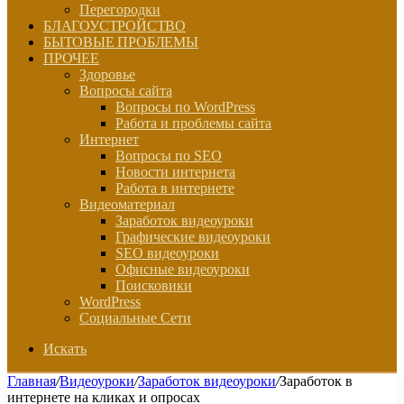
Перегородки
БЛАГОУСТРОЙСТВО
БЫТОВЫЕ ПРОБЛЕМЫ
ПРОЧЕЕ
Здоровье
Вопросы сайта
Вопросы по WordPress
Работа и проблемы сайта
Интернет
Вопросы по SEO
Новости интернета
Работа в интернете
Видеоматериал
Заработок видеоуроки
Графические видеоуроки
SEO видеоуроки
Офисные видеоуроки
Поисковики
WordPress
Социальные Сети
Искать
Главная
/
Видеоуроки
/
Заработок видеоуроки
/
Заработок в
интернете на кликах и опросах