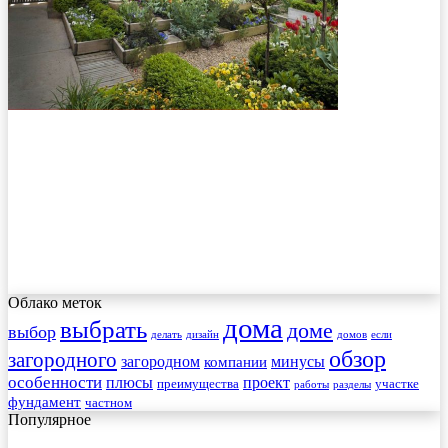
Облако меток
дома
выбрать
доме
выбор
делать
дизайн
домов
если
обзор
загородного
загородном
минусы
компании
особенности
плюсы
проект
преимущества
участке
работы
разделы
фундамент
частном
Популярное