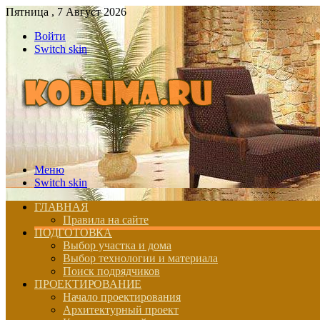
Пятница , 7 Август 2026
Войти
Switch skin
Меню
Switch skin
ГЛАВНАЯ
Правила на сайте
ПОДГОТОВКА
Выбор участка и дома
Выбор технологии и материала
Поиск подрядчиков
ПРОЕКТИРОВАНИЕ
Начало проектирования
Архитектурный проект