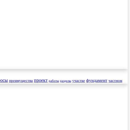
юсы
проект
фундамент
преимущества
участке
частном
работы
разделы