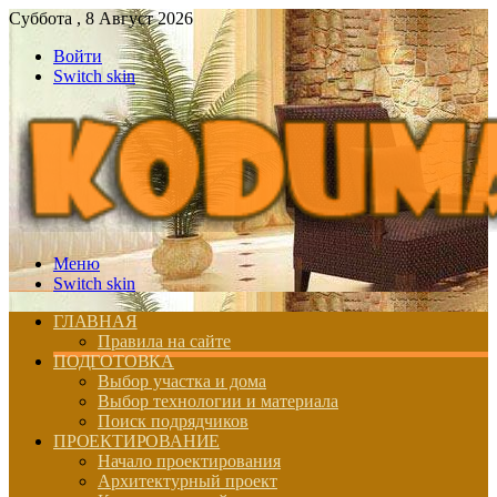
Суббота , 8 Август 2026
Войти
Switch skin
Меню
Switch skin
ГЛАВНАЯ
Правила на сайте
ПОДГОТОВКА
Выбор участка и дома
Выбор технологии и материала
Поиск подрядчиков
ПРОЕКТИРОВАНИЕ
Начало проектирования
Архитектурный проект