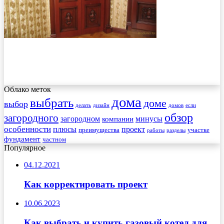
Облако меток
дома
выбрать
доме
выбор
делать
дизайн
домов
если
обзор
загородного
загородном
минусы
компании
особенности
плюсы
проект
преимущества
участке
работы
разделы
фундамент
частном
Популярное
04.12.2021
Как корректировать проект
10.06.2023
Как выбрать и купить газовый котел для