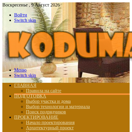
Воскресенье , 9 Август 2026
Войти
Switch skin
Меню
Switch skin
ГЛАВНАЯ
Правила на сайте
ПОДГОТОВКА
Выбор участка и дома
Выбор технологии и материала
Поиск подрядчиков
ПРОЕКТИРОВАНИЕ
Начало проектирования
Архитектурный проект