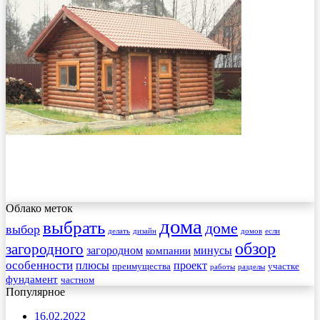
Облако меток
дома
выбрать
доме
выбор
делать
дизайн
домов
если
обзор
загородного
загородном
минусы
компании
особенности
плюсы
проект
преимущества
участке
работы
разделы
фундамент
частном
Популярное
16.02.2022