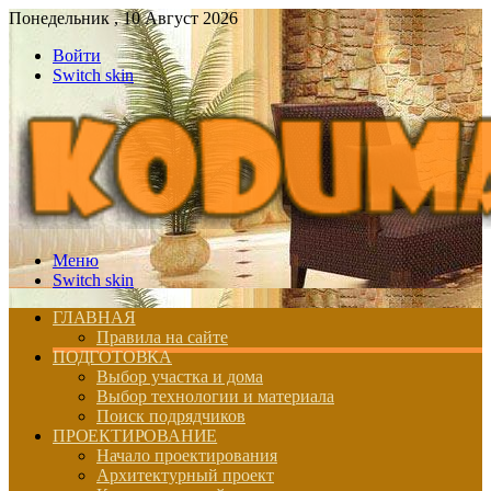
Понедельник , 10 Август 2026
Войти
Switch skin
Меню
Switch skin
ГЛАВНАЯ
Правила на сайте
ПОДГОТОВКА
Выбор участка и дома
Выбор технологии и материала
Поиск подрядчиков
ПРОЕКТИРОВАНИЕ
Начало проектирования
Архитектурный проект