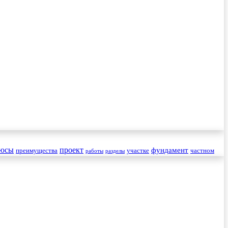
юсы
проект
фундамент
преимущества
участке
частном
работы
разделы