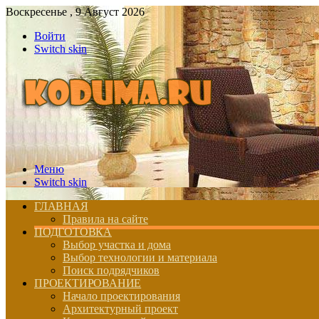
Воскресенье , 9 Август 2026
Войти
Switch skin
Меню
Switch skin
ГЛАВНАЯ
Правила на сайте
ПОДГОТОВКА
Выбор участка и дома
Выбор технологии и материала
Поиск подрядчиков
ПРОЕКТИРОВАНИЕ
Начало проектирования
Архитектурный проект