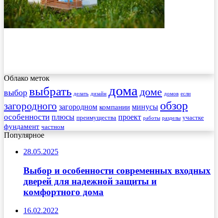
Облако меток
дома
выбрать
доме
выбор
делать
дизайн
домов
если
обзор
загородного
загородном
минусы
компании
особенности
плюсы
проект
преимущества
участке
работы
разделы
фундамент
частном
Популярное
28.05.2025
Выбор и особенности современных входных
дверей для надежной защиты и
комфортного дома
16.02.2022