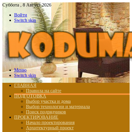
Суббота , 8 Август 2026
Войти
Switch skin
Меню
Switch skin
ГЛАВНАЯ
Правила на сайте
ПОДГОТОВКА
Выбор участка и дома
Выбор технологии и материала
Поиск подрядчиков
ПРОЕКТИРОВАНИЕ
Начало проектирования
Архитектурный проект