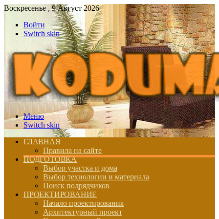
Воскресенье , 9 Август 2026
Войти
Switch skin
Меню
Switch skin
ГЛАВНАЯ
Правила на сайте
ПОДГОТОВКА
Выбор участка и дома
Выбор технологии и материала
Поиск подрядчиков
ПРОЕКТИРОВАНИЕ
Начало проектирования
Архитектурный проект