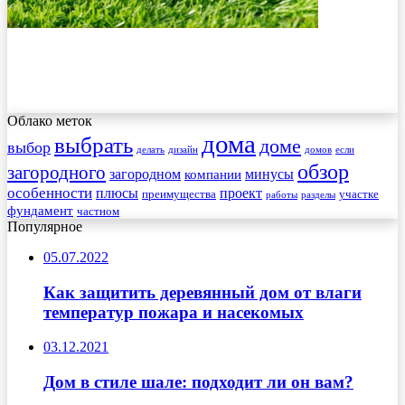
Облако меток
дома
выбрать
доме
выбор
делать
дизайн
домов
если
обзор
загородного
загородном
минусы
компании
особенности
плюсы
проект
преимущества
участке
работы
разделы
фундамент
частном
Популярное
05.07.2022
Как защитить деревянный дом от влаги
температур пожара и насекомых
03.12.2021
Дом в стиле шале: подходит ли он вам?