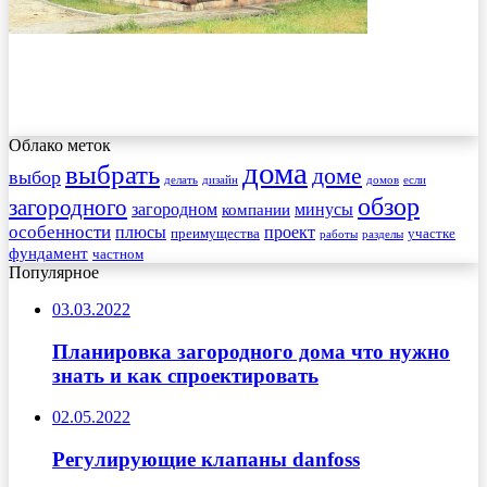
Облако меток
дома
выбрать
доме
выбор
делать
дизайн
домов
если
обзор
загородного
загородном
минусы
компании
особенности
плюсы
проект
преимущества
участке
работы
разделы
фундамент
частном
Популярное
03.03.2022
Планировка загородного дома что нужно
знать и как спроектировать
02.05.2022
Регулирующие клапаны danfoss