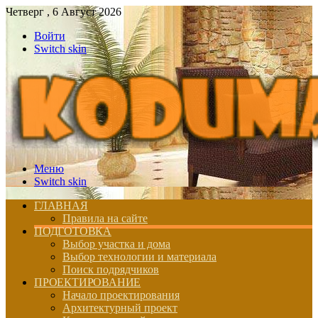
Четверг , 6 Август 2026
Войти
Switch skin
Меню
Switch skin
ГЛАВНАЯ
Правила на сайте
ПОДГОТОВКА
Выбор участка и дома
Выбор технологии и материала
Поиск подрядчиков
ПРОЕКТИРОВАНИЕ
Начало проектирования
Архитектурный проект