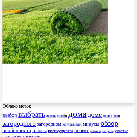
Облако меток
дома
выбрать
доме
выбор
делать
дизайн
домов
если
обзор
загородного
загородном
минусы
компании
особенности
плюсы
проект
преимущества
участке
работы
разделы
фундамент
частном