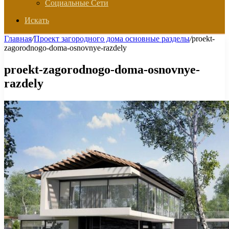
Социальные Сети
Искать
Главная
/
Проект загородного дома основные разделы
/
proekt-
zagorodnogo-doma-osnovnye-razdely
proekt-zagorodnogo-doma-osnovnye-
razdely