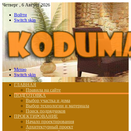
Четверг , 6 Август 2026
Войти
Switch skin
Меню
Switch skin
ГЛАВНАЯ
Правила на сайте
ПОДГОТОВКА
Выбор участка и дома
Выбор технологии и материала
Поиск подрядчиков
ПРОЕКТИРОВАНИЕ
Начало проектирования
Архитектурный проект