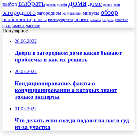
дома
выбрать
доме
выбор
делать
дизайн
домов
если
обзор
загородного
загородном
минусы
компании
особенности
плюсы
проект
преимущества
участке
работы
разделы
фундамент
частном
Популярное
28.06.2022
Двери в загородном доме какие бывают
проблемы и как их решить
26.07.2022
Кондиционирование. факты о
кондиционировании о которых знают
только эксперты
01.03.2022
Что делать если соседи подают на вас в суд
из-за участка