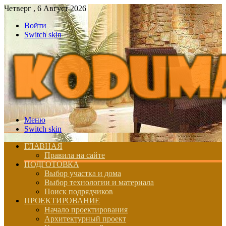
Четверг , 6 Август 2026
Войти
Switch skin
Меню
Switch skin
ГЛАВНАЯ
Правила на сайте
ПОДГОТОВКА
Выбор участка и дома
Выбор технологии и материала
Поиск подрядчиков
ПРОЕКТИРОВАНИЕ
Начало проектирования
Архитектурный проект