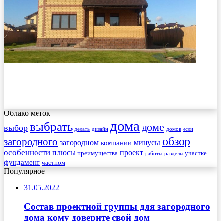
Облако меток
дома
выбрать
доме
выбор
делать
дизайн
домов
если
обзор
загородного
загородном
минусы
компании
особенности
плюсы
проект
преимущества
участке
работы
разделы
фундамент
частном
Популярное
31.05.2022
Состав проектной группы для загородного
дома кому доверите свой дом