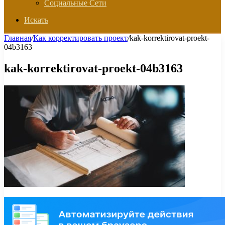
Социальные Сети
Искать
Главная
/
Как корректировать проект
/
kak-korrektirovat-proekt-
04b3163
kak-korrektirovat-proekt-04b3163