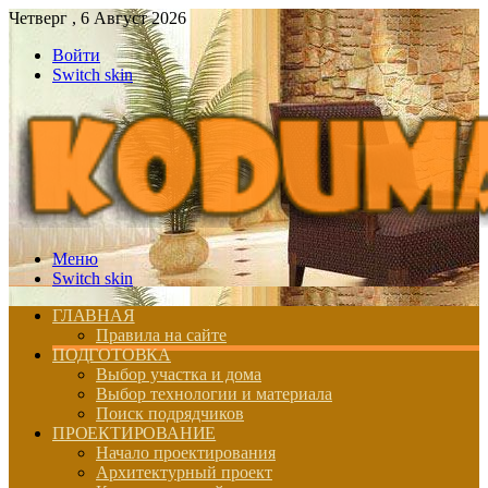
Четверг , 6 Август 2026
Войти
Switch skin
Меню
Switch skin
ГЛАВНАЯ
Правила на сайте
ПОДГОТОВКА
Выбор участка и дома
Выбор технологии и материала
Поиск подрядчиков
ПРОЕКТИРОВАНИЕ
Начало проектирования
Архитектурный проект