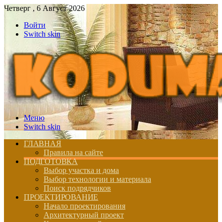
Четверг , 6 Август 2026
Войти
Switch skin
Меню
Switch skin
ГЛАВНАЯ
Правила на сайте
ПОДГОТОВКА
Выбор участка и дома
Выбор технологии и материала
Поиск подрядчиков
ПРОЕКТИРОВАНИЕ
Начало проектирования
Архитектурный проект