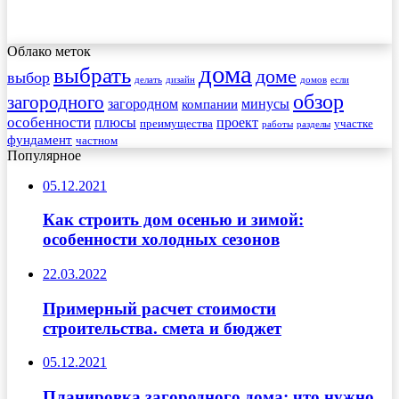
Облако меток
дома
выбрать
доме
выбор
делать
дизайн
домов
если
обзор
загородного
загородном
минусы
компании
особенности
плюсы
проект
преимущества
участке
работы
разделы
фундамент
частном
Популярное
05.12.2021
Как строить дом осенью и зимой:
особенности холодных сезонов
22.03.2022
Примерный расчет стоимости
строительства. смета и бюджет
05.12.2021
Планировка загородного дома: что нужно