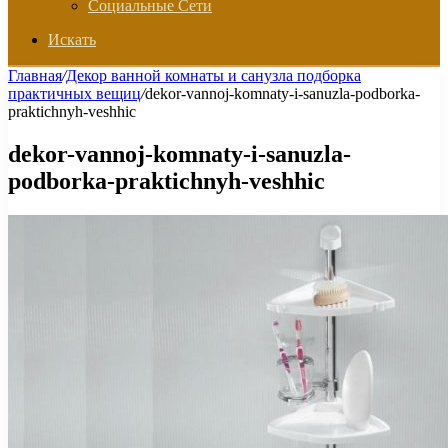
Социальные Сети
Искать
Главная
/
Декор ванной комнаты и санузла подборка
практичных вещиц
/
dekor-vannoj-komnaty-i-sanuzla-podborka-
praktichnyh-veshhic
dekor-vannoj-komnaty-i-sanuzla-
podborka-praktichnyh-veshhic