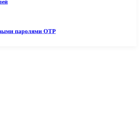
лей
зовыми паролями OTP