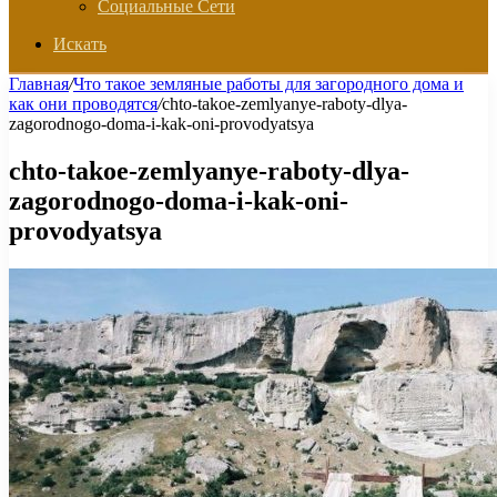
Социальные Сети
Искать
Главная
/
Что такое земляные работы для загородного дома и
как они проводятся
/
chto-takoe-zemlyanye-raboty-dlya-
zagorodnogo-doma-i-kak-oni-provodyatsya
chto-takoe-zemlyanye-raboty-dlya-
zagorodnogo-doma-i-kak-oni-
provodyatsya