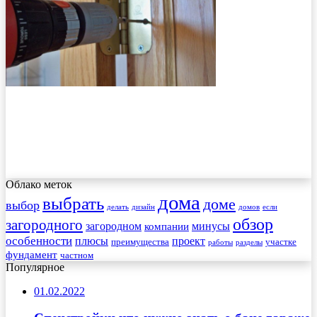
Облако меток
дома
выбрать
доме
выбор
делать
дизайн
домов
если
обзор
загородного
загородном
минусы
компании
особенности
плюсы
проект
преимущества
участке
работы
разделы
фундамент
частном
Популярное
01.02.2022