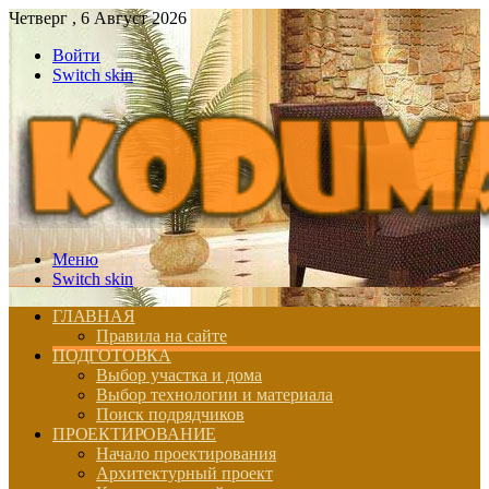
Четверг , 6 Август 2026
Войти
Switch skin
Меню
Switch skin
ГЛАВНАЯ
Правила на сайте
ПОДГОТОВКА
Выбор участка и дома
Выбор технологии и материала
Поиск подрядчиков
ПРОЕКТИРОВАНИЕ
Начало проектирования
Архитектурный проект