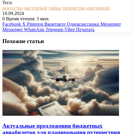
Теги
искусство
мастерской
тайны
творчество
ювелирной
10.09.2024
0
Время чтения: 3 мин.
Facebook
X
Pinterest
Вконтакте
Одноклассники
Messenger
Messenger
WhatsApp
Telegram
Viber
Печатать
Похожие статьи
Актуальные предложения бюджетных
авиабилетов для планирования путешествия