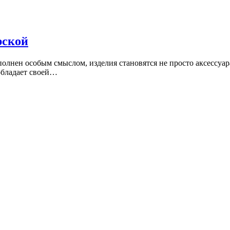
рской
полнен особым смыслом, изделия становятся не просто аксессуа
обладает своей…