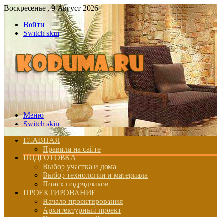
Воскресенье , 9 Август 2026
Войти
Switch skin
Меню
Switch skin
ГЛАВНАЯ
Правила на сайте
ПОДГОТОВКА
Выбор участка и дома
Выбор технологии и материала
Поиск подрядчиков
ПРОЕКТИРОВАНИЕ
Начало проектирования
Архитектурный проект