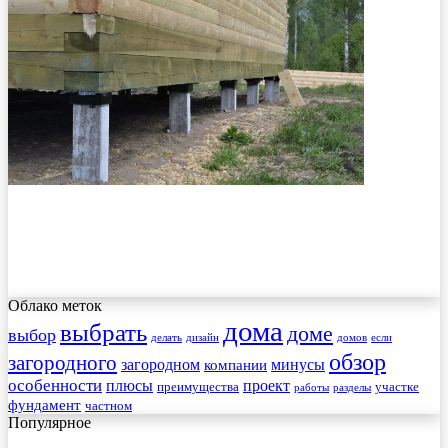
Облако меток
дома
выбрать
доме
выбор
делать
дизайн
домов
если
обзор
загородного
загородном
минусы
компании
особенности
плюсы
проект
преимущества
участке
работы
разделы
фундамент
частном
Популярное