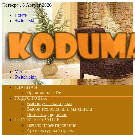
Четверг , 6 Август 2026
Войти
Switch skin
Меню
Switch skin
ГЛАВНАЯ
Правила на сайте
ПОДГОТОВКА
Выбор участка и дома
Выбор технологии и материала
Поиск подрядчиков
ПРОЕКТИРОВАНИЕ
Начало проектирования
Архитектурный проект