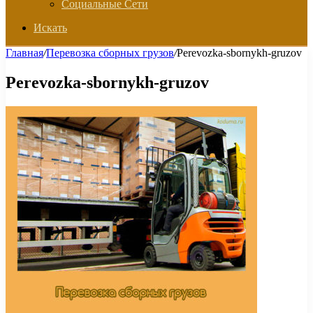
Социальные Сети
Искать
Главная
/
Перевозка сборных грузов
/
Perevozka-sbornykh-gruzov
Perevozka-sbornykh-gruzov